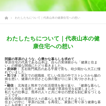
ホーム
わたしたちについて｜代表山本の健康住宅への想い
わたしたちについて｜代表山本の健
康住宅への想い
阿蘇の草原のような、心豊かな暮らしを求めて
草原住宅の代表である山本は、自らの実体験から「健康と住ま
い」の密接な関係にたどり着きました。
•
原体験
： 五右衛門風呂のある平屋で育ち、幼少期から大工に憧
れていました。
•
気づき
： 東京での就職後、忙しい生活の中でストレスから腸の
病を患い、健康の大切さと心身の繋がりに深く気づかされまし
た。
•
確信
： 北海道と熊本での生活環境を振り返り、「健康な暮らし
の在り方」を追求した結果、45歳で草原住宅を起業しました。
私たちの仕事は、熊本の人々と共に幸せの歴史を刻む家をつくる
ことです。
雄大な阿蘇の草原が人々の暮らしを支えてきたように、
住まいの中に「草原の記憶」を再現し、家族に寄り添う健康な暮
らしを提案します。