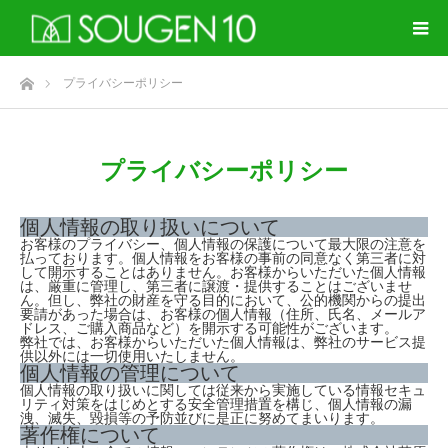
ホーム
プライバシーポリシー
プライバシーポリシー
個人情報の取り扱いについて
お客様のプライバシー、個人情報の保護について最大限の注意を
払っております。個人情報をお客様の事前の同意なく第三者に対
して開示することはありません。お客様からいただいた個人情報
は、厳重に管理し、第三者に譲渡・提供することはございませ
ん。但し、弊社の財産を守る目的において、公的機関からの提出
要請があった場合は、お客様の個人情報（住所、氏名、メールア
ドレス、ご購入商品など）を開示する可能性がございます。
弊社では、お客様からいただいた個人情報は、弊社のサービス提
供以外には一切使用いたしません。
個人情報の管理について
個人情報の取り扱いに関しては従来から実施している情報セキュ
リティ対策をはじめとする安全管理措置を構じ、個人情報の漏
洩、滅失、毀損等の予防並びに是正に努めてまいります。
著作権について