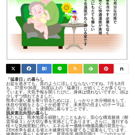
「猛暑日」の暮らし
お盆を過ぎても、昔のように涼しくならないですね。7月も8月
も、37度や36度、35度以上の「猛暑日」が続くことが多くなっ
ています。天気予報を聞くたびに、身体は慣れないですが、頭は
少しずつ慣れてきました。
熊本の暑い夏を乗り切るためには、しっかりと水分補給をして、
休息や安眠をとることが必要です。未来型の住まいのテーマは、
夏の「猛暑日」を健康的に暮らすことです。
脱炭素志向型の暮らし
私たちは、熊本地震を経験したこともあり、安心な構造躯体（耐
震等級３）が大切な事を実感としてあります。さらに、進行する
様々な気候変動に伴い、エネルギー価格や物価高騰の背景から、
ZEH水準を超える省エネ健康住宅を建てるご提案をしています。
健康的な暮らしを求めて、草原住宅 循環空調は、二つのテーマ