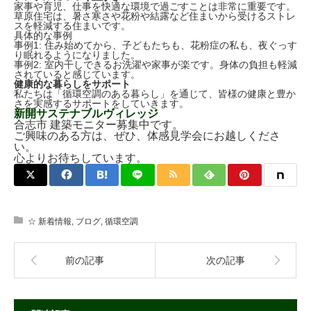
家事や育児、仕事を快適な環境で過ごすことは非常に重要です。
草原住宅は、暑さ寒さや花粉や結露など住まいから受けるストレ
スを軽減する住まいです。
具体的な事例
事例1: 住み始めてから、子どもたちも、花粉症の私も、夜ぐっす
り眠れるようになりました。
事例2: 室内干しできるお洗濯や家事が楽です。身体の負担も軽減
されていると感じています。
健康的な暮らしをサポート
私たちは「循環空調のある暮らし」を通じて、皆様の健康と豊か
さを実感するサポートをしていきます。
新開サステナブルヴィレッジ
合志市 建築モニター募集中です。
ご興味のある方は、ぜひ、体感見学会にお越しくださ
い。
心よりお待ちしています。
☆ 新着情報
,
ブログ
,
循環空調
前の記事
次の記事