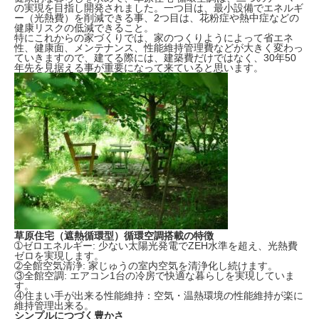
の実現を目指し開発されました。一つ目は、最小設備でエネルギ
ー（光熱費）を削減できる事、2つ目は、花粉症や熱中症などの
健康リスクの低減できること。
特にこれからの家づくりでは、家のつくりようによって省エネ
性、健康面、メンテナンス、性能維持管理費などが大きく変わっ
ていきますので、建てる際には、建築費だけではなく、30年50
年先を見据える事が重要になって来ていると思います。
草原住宅（遮熱循環型）循環空調搭載の特徴
➀ゼロエネルギー: 少ない太陽光発電でZEH水準を超え、光熱費
ゼロを実現します。
➁全館空気清浄: 家じゅうの室内空気を清浄化し続けます。
③全館空調: エアコン1台の冷房で快適な暮らしを実現していま
す。
④住まい手が出来る性能維持：空気・温熱環境の性能維持が楽に
維持管理出来る。
シンプルにつづく豊かさ