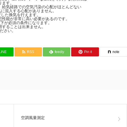
ります。
、給気経路での空気汚染の心配がほとんどない
気に混入する心配がありません。
定した換気を行えます。
宅性能が非常に高い必要があるのです。
以下が必須の条件になります。
用することは出来ません。
ださい。
LINE
RSS
feedly
Pin it
note
空調風量測定