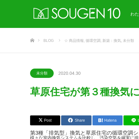
わた
ホーム
BLOG
☆ 商品情報
,
循環空調
,
新築：換気
,
未分類
2020.04.30
未分類
草原住宅が第３種換気
Post
Share
Hatena
第3種「排気型」換気と草原住宅の循環空調シ
様々な室内換気システムを比較し、汚染空気を確実に排