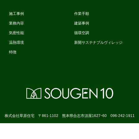
施工事例
作業手順
業務内容
建築事例
気密性能
循環空調
温熱環境
新開サステナブルヴィレッジ
特徴
株式会社草原住宅
〒861-1102 熊本県合志市須屋1627ｰ60
096-242-1911