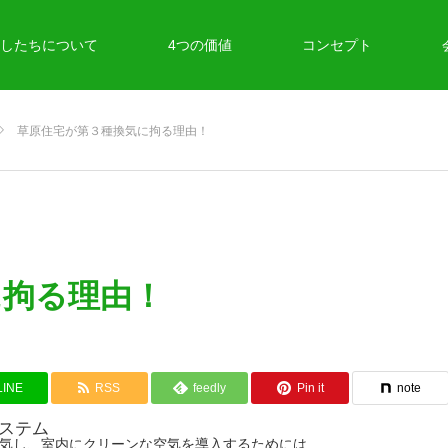
したちについて
4つの価値
コンセプト
草原住宅が第３種換気に拘る理由！
に拘る理由！
LINE
RSS
feedly
Pin it
note
ステム
気し、室内にクリーンな空気を導入するためには