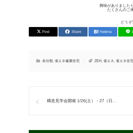
興味がありました
たくさんのご
どうぞ
Post
Share
Hatena
未分類
,
省エネ健康住宅
ZEH
,
省エネ
,
省エネ住
構造見学会開催 1/26(土）・27（日…