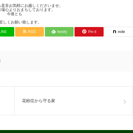
ら是非お気軽にお越しくださいませ。
来場心よりおまちしております。
今後とも
宜しくお願い致します。
LINE
RSS
feedly
Pin it
note
宅
花粉症から守る家