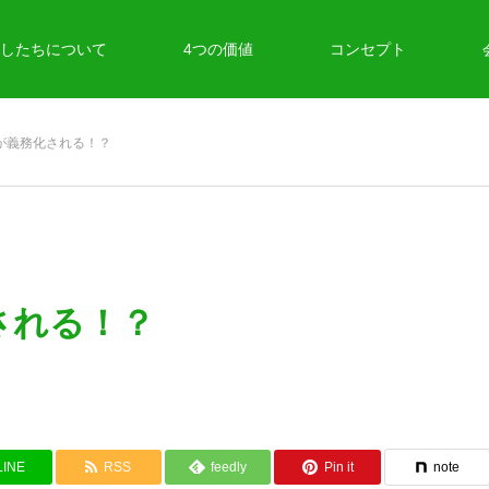
したちについて
4つの価値
コンセプト
Hが義務化される！？
化される！？
LINE
RSS
feedly
Pin it
note