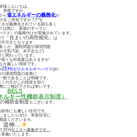
皆様こんにちは。
突然ですが、
省エネルギーの義務化
年から
が
のを
ご存知ですか？(^^)/
エネが義務化されている国も多く
では既に、新築のすべてに
ハウス）の義務付けが実施されています。
「住まいの高性能化」
国で
は
要不可欠となります。
多くが、難民問題や環境問題
化や大気汚染、水不足など)
深く関わっています。
で様々な対策案はありますが
なか厳しい現状です。
ZEH
や
(ゼロエネルギーハウス)
が、
後の環境問題の改善に
一類であることは明確です。
多くの方がこの現状を知り、
際にご検討下されば幸いです。
BELS
ネルギー性機能表示制度）
の補助金制度
もございます。
お財布にも優しい住宅です。
いましたらぜひ、
草原住宅に
相談くださいませ。
追伸…
てZEH
モニター募集中です。
を実施いたします。