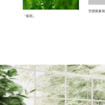
空調風量測
『穀雨』