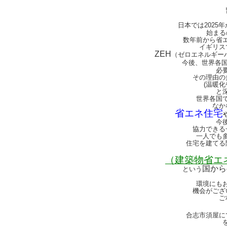
日本では2025
始まる
数年前から省
イギリス
ZEH
（ゼロエネルギー
今後、世界各
必
その理由の
(温暖
と
世界各国
なか
省エネ住宅
今
協力できる
一人でも
住宅を建てる
（建築物省エ
国から
という
環境にも
機会がござ
ご
合志市須屋に