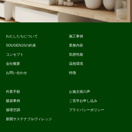
わたしたちについて
施工事例
SOUGEN10の約束
業務内容
コンセプト
気密性能
会社概要
温熱環境
お問い合わせ
特徴
作業手順
お施主様の声
建築事例
ご見学お申し込み
循環空調
プライバシーポリシー
新開サステナブルヴィレッジ