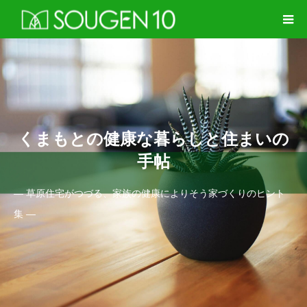
くまもとの健康な暮らしと住まいの
手帖
― 草原住宅がつづる、家族の健康によりそう家づくりのヒント
集 ―